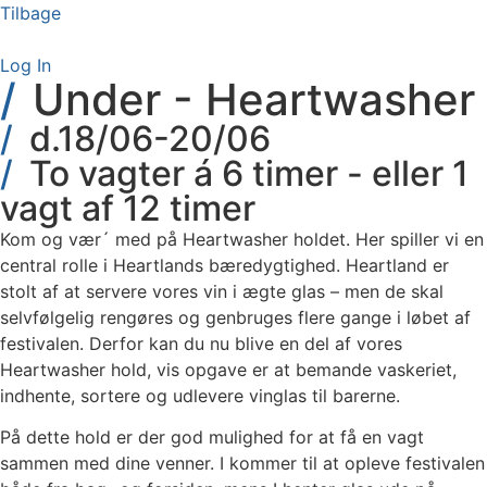
Videre
Tilbage
til
indhold
Log In
Under - Heartwasher
d.18/06-20/06
To vagter á 6 timer - eller 1
vagt af 12 timer
Kom og vær´ med på Heartwasher holdet. Her spiller vi en
central rolle i Heartlands bæredygtighed. Heartland er
stolt af at servere vores vin i ægte glas – men de skal
selvfølgelig rengøres og genbruges flere gange i løbet af
festivalen. Derfor kan du nu blive en del af vores
Heartwasher hold, vis opgave er at bemande vaskeriet,
indhente, sortere og udlevere vinglas til barerne.
På dette hold er der god mulighed for at få en vagt
sammen med dine venner. I kommer til at opleve festivalen