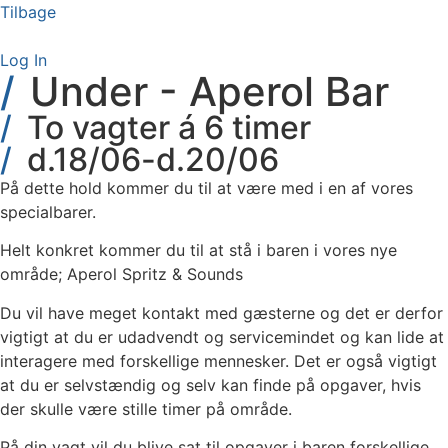
Videre
Tilbage
til
indhold
Log In
Under - Aperol Bar
To vagter á 6 timer
d.18/06-d.20/06
På dette hold kommer du til at være med i en af vores
specialbarer.
Helt konkret kommer du til at stå i baren i vores nye
område; Aperol Spritz & Sounds
Du vil have meget kontakt med gæsterne og det er derfor
vigtigt at du er udadvendt og servicemindet og kan lide at
interagere med forskellige mennesker. Det er også vigtigt
at du er selvstændig og selv kan finde på opgaver, hvis
der skulle være stille timer på område.
På din vagt vil du blive sat til opgaver i baren forskellige