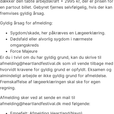
dækker den tabte arbejdskraft + 2995 kr, der er prisen for
en partout billet. Gebyret fjernes selvfølgelig, hvis der kan
fremvises gyldig årsag.
Gyldig årsag for afmelding:
Sygdom/skade, her påkræves en Lægeerklæring.
Dødsfald eller alvorlig sygdom i nærmeste
omgangskreds
Force Majeure
Er du i tvivl om du har gyldig grund, kan du skrive til
afmelding@heartlandfestival.dk som vil vende tilbage med
hvorvidt kravene for gyldig grund er opfyldt. Eksamen og
almindeligt arbejde er ikke gyldig grund for afmeldelse.
Fremskaffelse af lægeerklæringen skal ske for egen
regning.
Afmelding sker ved at sende en mail til
afmelding@heartlandfestival.dk med følgende:
Emnefelt: Afmelding Heartland(Navn).