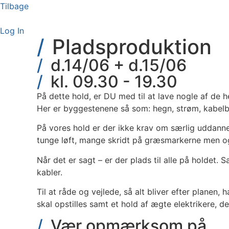
Videre
Tilbage
til
indhold
Log In
Pladsproduktion
d.14/06 + d.15/06
kl. 09.30 - 19.30
På dette hold, er DU med til at lave nogle af de he
Her er byggestenene så som: hegn, strøm, kabelb
På vores hold er der ikke krav om særlig uddanne
tunge løft, mange skridt på græsmarkerne men o
Når det er sagt – er der plads til alle på holde
kabler.
Til at råde og vejlede, så alt bliver efter planen,
skal opstilles samt et hold af ægte elektrikere, de
Vær opmærksom på