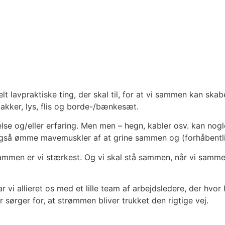
lt lavpraktiske ting, der skal til, for at vi sammen kan skab
akker, lys, flis og borde-/bænkesæt.
lse og/eller erfaring. Men men – hegn, kabler osv. kan no
gså ømme mavemuskler af at grine sammen og (forhåbentlig
t. Sammen er vi stærkest. Og vi skal stå sammen, når vi sa
 har vi allieret os med et lille team af arbejdsledere, der hv
r sørger for, at strømmen bliver trukket den rigtige vej.