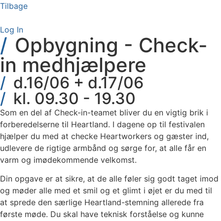
Videre
Tilbage
til
indhold
Log In
Opbygning - Check-
in medhjælpere
d.16/06 + d.17/06
kl. 09.30 - 19.30
Som en del af Check-in-teamet bliver du en vigtig brik i
forberedelserne til Heartland. I dagene op til festivalen
hjælper du med at checke Heartworkers og gæster ind,
udlevere de rigtige armbånd og sørge for, at alle får en
varm og imødekommende velkomst.
Din opgave er at sikre, at de alle føler sig godt taget imod
og møder alle med et smil og et glimt i øjet er du med til
at sprede den særlige Heartland-stemning allerede fra
første møde. Du skal have teknisk forståelse og kunne